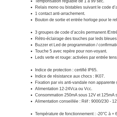
Temporisation réglable de 1 à 99 sec.
Relais mono ou bistables suivant le code d’
1 contact anti-arrachement.
Bouton de sortie et entrée horloge pour le rel
3 groupes de code d’accès permanent /Entré
Rétro-éclairage des touches par leds bleues
Buzzer et Led de programmation / confirmati
Touche 5 avec repère pour non-voyant.
Leds verte et rouge: activées par entrée tens
Indice de protection : certifié IP65.
Indice de résistance aux chocs : IK07.
Fixation par vis anti-vandale non apparente (o
Alimentation 12-24Vca ou Vcc.
Consommation 250mA sous 12V et 125mA s
Alimentation conseillée : Réf : 9000/230 - 1
Température de fonctionnement : -20°C à + 