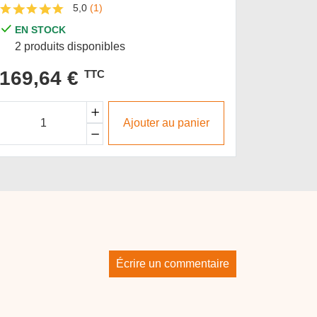
5,0
(1)
EN S
EN STOCK
36 pro
2 produits disponibles
6,65
169,64 €
TTC
Ajouter au panier
Écrire un commentaire