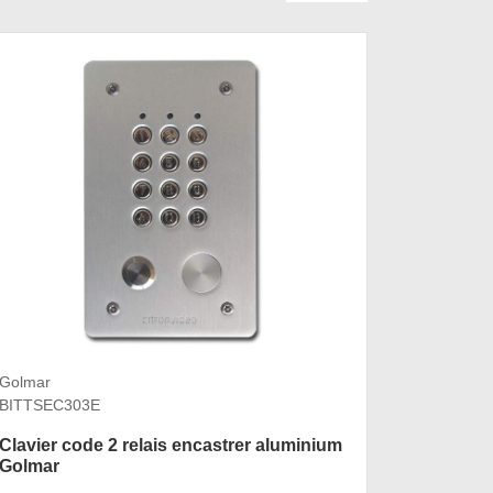
Golmar
CDVI
BITTSEC303E
CDVODIA
Clavier code 2 relais encastrer aluminium
Embout 
Golmar