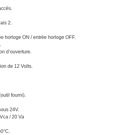
accès.
ais 2.
e horloge ON / entrée horloge OFF.
.
on d’ouverture.
ion de 12 Volts.
util fourni).
ous 24V.
2Vca / 20 Va
60°C.