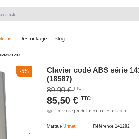
tions
Déstockage
Blog
URM141202
Clavier codé ABS série 14
-5%
(18587)
89,90 €
TTC
85,50 €
TTC
J'ai vu ce produit moins cher ailleurs
Marque
Urmet
Référence
141202