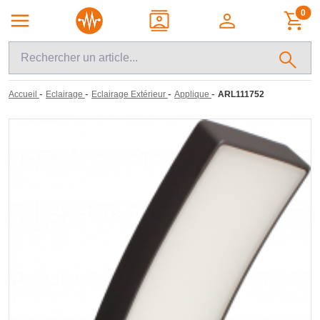
0
-
-
-
-
Accueil
Eclairage
Eclairage Extérieur
Applique
ARL111752