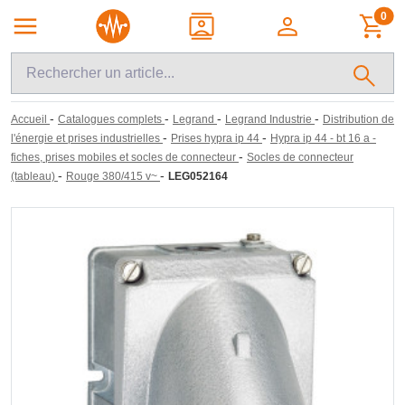
0
-
-
-
-
Accueil
Catalogues complets
Legrand
Legrand Industrie
Distribution de
-
-
l'énergie et prises industrielles
Prises hypra ip 44
Hypra ip 44 - bt 16 a -
-
fiches, prises mobiles et socles de connecteur
Socles de connecteur
-
-
(tableau)
Rouge 380/415 v~
LEG052164