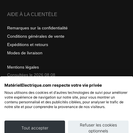
AIDE À LA CLIENTÈLE
Remarques sur la confidentialité
Conditions générales de vente
Expéditions et retours
Modes de livraison
Mentions légales
Consultées le 2026 08 08
MatérielElectrique.com respecte votre vie privée
Nous utilisons des cookies et d'autres technologies de suivi pour améliorer
COPYRIGHT
votre expérience de navigation sur notre site, pour vous montrer un
contenu personnalisé et des publicités ciblées, pour analyser le trafic de
notre site et pour comprendre la provenance de nos visiteurs.
© 2007 - 2026 Nimbanet
SAS au capital de 20 000 EUR
RCS Pontoise 484.801.741
Refuser les cookies
Tout accepter
optionnels