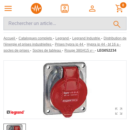
0
-
-
-
-
Accueil
Catalogues complets
Legrand
Legrand Industrie
Distribution de
-
-
l'énergie et prises industrielles
Prises hypra ip 44
Hypra ip 44 - bt 16 a -
-
-
-
socles de prises
Socles de tableau
Rouge 380/415 v~
LEG052234