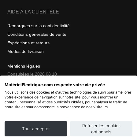
AIDE À LA CLIENTÈLE
Remarques sur la confidentialité
Conditions générales de vente
Expéditions et retours
Modes de livraison
Mentions légales
Consultées le 2026 08 10
MatérielElectrique.com respecte votre vie privée
Nous utilisons des cookies et d'autres technologies de suivi pour améliorer
COPYRIGHT
votre expérience de navigation sur notre site, pour vous montrer un
contenu personnalisé et des publicités ciblées, pour analyser le trafic de
notre site et pour comprendre la provenance de nos visiteurs.
© 2007 - 2026 Nimbanet
SAS au capital de 20 000 EUR
RCS Pontoise 484.801.741
Refuser les cookies
Tout accepter
optionnels