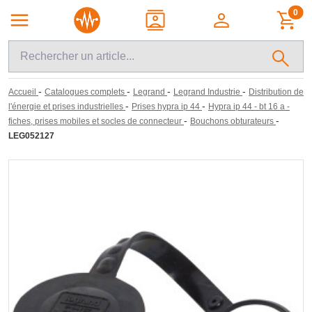
0
-
-
-
-
Accueil
Catalogues complets
Legrand
Legrand Industrie
Distribution de
-
-
l'énergie et prises industrielles
Prises hypra ip 44
Hypra ip 44 - bt 16 a -
-
-
fiches, prises mobiles et socles de connecteur
Bouchons obturateurs
LEG052127