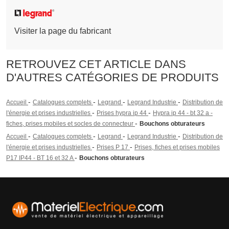
Visiter la page du fabricant
RETROUVEZ CET ARTICLE DANS
D'AUTRES CATÉGORIES DE PRODUITS
-
-
-
-
Accueil
Catalogues complets
Legrand
Legrand Industrie
Distribution de
-
-
l'énergie et prises industrielles
Prises hypra ip 44
Hypra ip 44 - bt 32 a -
-
fiches, prises mobiles et socles de connecteur
Bouchons obturateurs
-
-
-
-
Accueil
Catalogues complets
Legrand
Legrand Industrie
Distribution de
-
-
l'énergie et prises industrielles
Prises P 17
Prises, fiches et prises mobiles
-
P17 IP44 - BT 16 et 32 A
Bouchons obturateurs