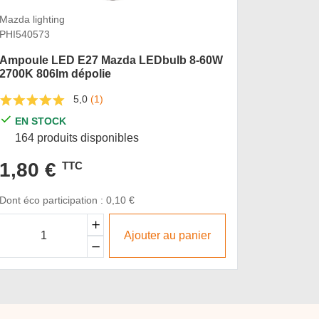
Mazda lighting
Mazda ligh
PHI540573
PHI54149
Ampoule LED E27 Mazda LEDbulb 8-60W
2700K 806lm dépolie
Spot LE
2700K 3
5,0
(1)
EN STOCK
EN S
164 produits disponibles
24 pro
1,80 €
TTC
2,15
Dont éco participation : 0,10 €
Ajouter au panier