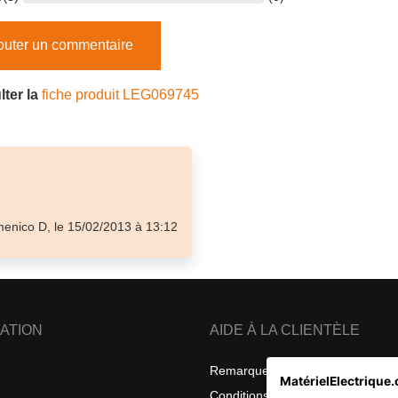
outer un commentaire
ter la
fiche produit LEG069745
enico D, le 15/02/2013 à 13:12
ATION
AIDE À LA CLIENTÈLE
Remarques sur la confidentialité
MatérielElectrique.
Conditions générales de vente