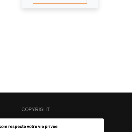
COPYRIGHT
© 2007 - 2026 Nimbanet
com respecte votre vie privée
SAS au capital de 20 000 EUR