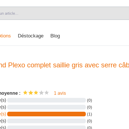
tions
Déstockage
Blog
d Plexo complet saillie gris avec serre câb
moyenne :
1 avis
e(s)
(0)
e(s)
(0)
e(s)
(1)
e(s)
(0)
e(s)
(0)