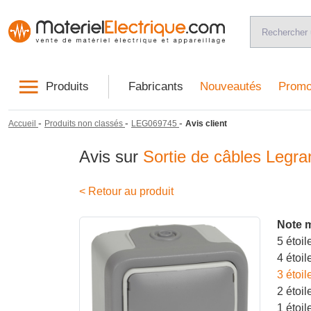
Produits
Fabricants
Nouveautés
Promo
-
-
-
Accueil
Produits non classés
LEG069745
Avis client
Avis sur
Sortie de câbles Legran
< Retour au produit
Note 
5 étoil
4 étoil
3 étoil
2 étoil
1 étoil