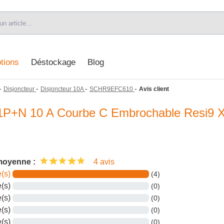
tions
Déstockage
Blog
-
-
-
-
Disjoncteur
Disjoncteur 10A
SCHR9EFC610
Avis client
e 1P+N 10 A Courbe C Embrochable Resi9 
moyenne :
4 avis
e(s)
(4)
e(s)
(0)
e(s)
(0)
e(s)
(0)
e(s)
(0)