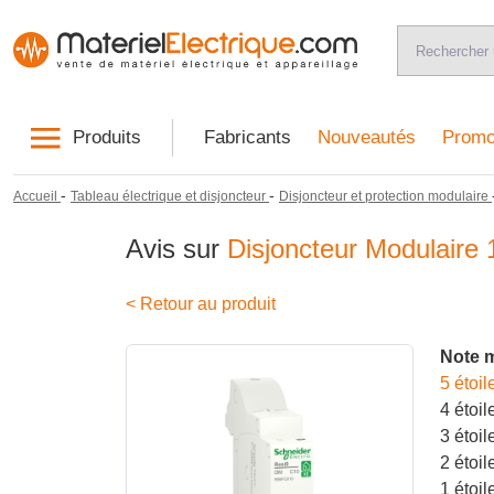
Produits
Fabricants
Nouveautés
Promo
-
-
Accueil
Tableau électrique et disjoncteur
Disjoncteur et protection modulaire
Avis sur
Disjoncteur Modulair
< Retour au produit
Note 
5 étoil
4 étoil
3 étoil
2 étoil
1 étoil