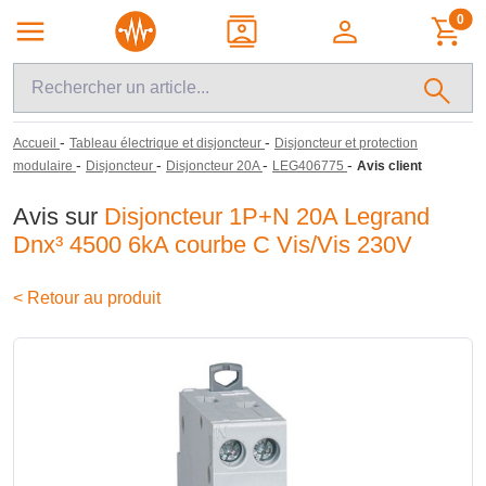
0
-
-
Accueil
Tableau électrique et disjoncteur
Disjoncteur et protection
-
-
-
-
modulaire
Disjoncteur
Disjoncteur 20A
LEG406775
Avis client
Avis sur
Disjoncteur 1P+N 20A Legrand
Dnx³ 4500 6kA courbe C Vis/Vis 230V
< Retour au produit