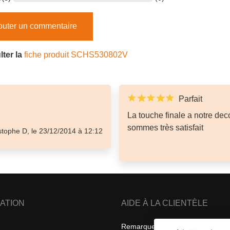
outer un commentaire
ter la
fiche produit SCHS530802V
Parfait
La touche finale a notre de
sommes très satisfait
stophe D, le 23/12/2014 à 12:12
ATION
AIDE À LA CLIENTÈLE
Remarques sur la confidentialité