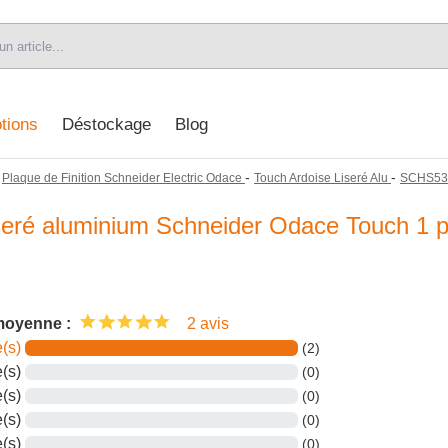
tions
Déstockage
Blog
-
-
-
Plaque de Finition Schneider Electric Odace
Touch Ardoise Liseré Alu
SCHS53
iseré aluminium Schneider Odace Touch 1 
moyenne :
2 avis
e(s)
(2)
e(s)
(0)
e(s)
(0)
e(s)
(0)
e(s)
(0)