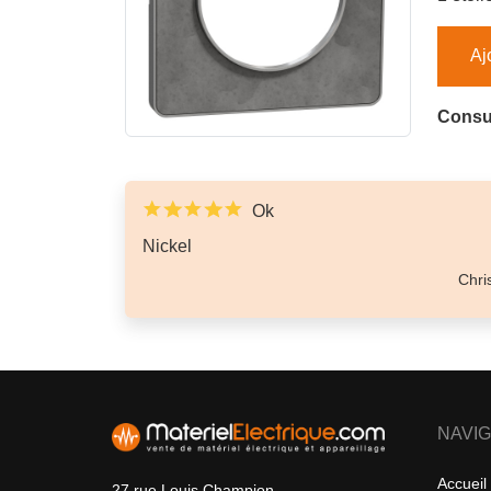
Aj
Consul
Ok
Nickel
Chri
NAVIG
Accueil
27 rue Louis Champion