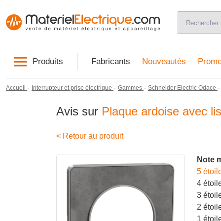
Produits
Fabricants
Nouveautés
Promo
-
-
-
Accueil
Interrupteur et prise électrique
Gammes
Schneider Electric Odace
Avis sur
Plaque ardoise avec l
< Retour au produit
Note 
5 étoil
4 étoil
3 étoil
2 étoil
1 étoil