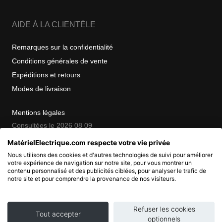
AIDE À LA CLIENTÈLE
Remarques sur la confidentialité
Conditions générales de vente
Expéditions et retours
Modes de livraison
Mentions légales
Consultées le 2026 08 09
MatérielElectrique.com respecte votre vie privée
Nous utilisons des cookies et d'autres technologies de suivi pour améliorer
COPYRIGHT
votre expérience de navigation sur notre site, pour vous montrer un
contenu personnalisé et des publicités ciblées, pour analyser le trafic de
notre site et pour comprendre la provenance de nos visiteurs.
© 2007 - 2026 Nimbanet
SAS au capital de 20 000 EUR
RCS Pontoise 484.801.741
Refuser les cookies
Tout accepter
optionnels