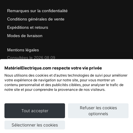
Remarques sur la confidentialité
Conditions générales de vente
Expéditions et retours
Modes de livraison
Mentions légales
Consultées le 2026 08 09
MatérielElectrique.com respecte votre vie privée
Nous utilisons des cookies et d'autres technologies de suivi pour améliorer
COPYRIGHT
votre expérience de navigation sur notre site, pour vous montrer un
contenu personnalisé et des publicités ciblées, pour analyser le trafic de
notre site et pour comprendre la provenance de nos visiteurs.
© 2007 - 2026 Nimbanet
SAS au capital de 20 000 EUR
RCS Pontoise 484.801.741
Refuser les cookies
Tout accepter
optionnels
Sélectionner les cookies