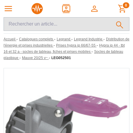
0
-
-
-
-
Accueil
Catalogues complets
Legrand
Legrand Industrie
Distribution de
-
-
l'énergie et prises industrielles
Prises hypra ip 66/67-55
Hypra ip 44 - tbt
-
16 et 32 a - socles de tableau, fiches et prises mobiles
Socles de tableau
-
-
plastique
Mauve 20/25 v~
LEG052501