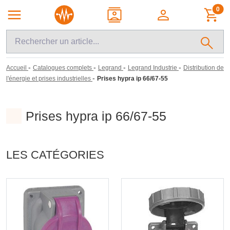
0
-
-
-
-
Accueil
Catalogues complets
Legrand
Legrand Industrie
Distribution de
-
l'énergie et prises industrielles
Prises hypra ip 66/67-55
Prises hypra ip 66/67-55
LES CATÉGORIES