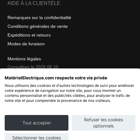
AIDE À LA CLIENTÈLE
Remarques sur la confidentialité
Conditions générales de vente
Expéditions et retours
Modes de livraison
Mentions légales
Consultées le 2026 08 10
MatérielElectrique.com respecte votre vie privée
Nous utilisons des cookies et d'autres technologies de suivi pour améliorer
COPYRIGHT
votre expérience de navigation sur notre site, pour vous montrer un
contenu personnalisé et des publicités ciblées, pour analyser le trafic de
notre site et pour comprendre la provenance de nos visiteurs.
© 2007 - 2026 Nimbanet
SAS au capital de 20 000 EUR
RCS Pontoise 484.801.741
Refuser les cookies
Tout accepter
optionnels
Sélectionner les cookies