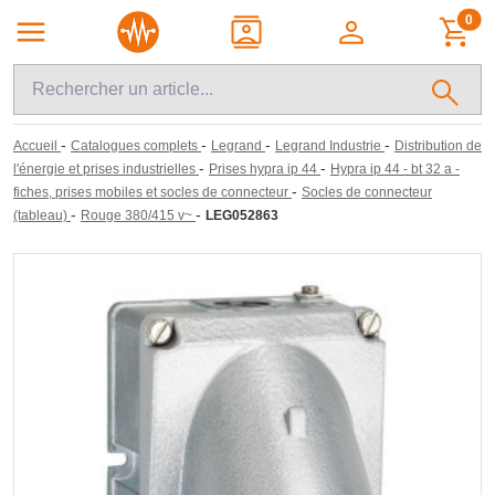
0
-
-
-
-
Accueil
Catalogues complets
Legrand
Legrand Industrie
Distribution de
-
-
l'énergie et prises industrielles
Prises hypra ip 44
Hypra ip 44 - bt 32 a -
-
fiches, prises mobiles et socles de connecteur
Socles de connecteur
-
-
(tableau)
Rouge 380/415 v~
LEG052863