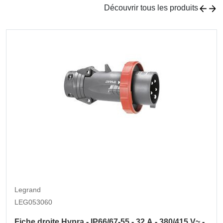
Découvrir tous les produits
Legrand
LEG053060
Fiche droite Hypra - IP66/67-55 - 32 A - 380/415 V~ -