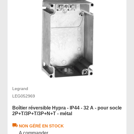
Legrand
LEG052969
Boîtier réversible Hypra - IP44 - 32 A - pour socle
2P+T/3P+T/3P+N+T - métal
NON GÉRÉ EN STOCK
A commander