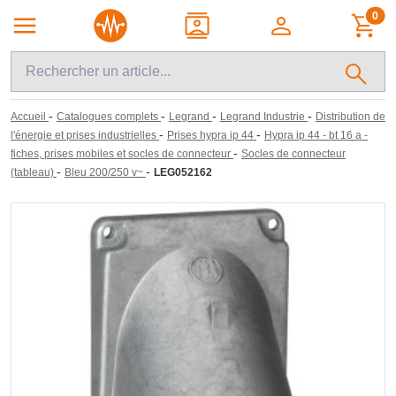
0
-
-
-
-
Accueil
Catalogues complets
Legrand
Legrand Industrie
Distribution de
-
-
l'énergie et prises industrielles
Prises hypra ip 44
Hypra ip 44 - bt 16 a -
-
fiches, prises mobiles et socles de connecteur
Socles de connecteur
-
-
(tableau)
Bleu 200/250 v~
LEG052162