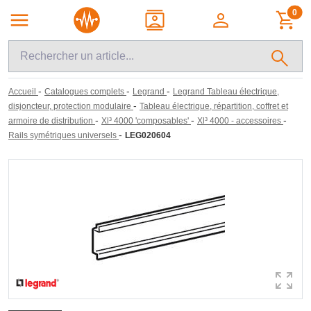
0
-
-
-
Accueil
Catalogues complets
Legrand
Legrand Tableau électrique,
-
disjoncteur, protection modulaire
Tableau électrique, répartition, coffret et
-
-
-
armoire de distribution
Xl³ 4000 'composables'
Xl³ 4000 - accessoires
-
Rails symétriques universels
LEG020604