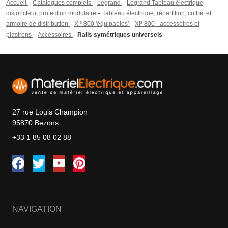
-
-
-
Accueil
Catalogues complets
Legrand
Legrand Tableau électrique,
-
disjoncteur, protection modulaire
Tableau électrique, répartition, coffret et
-
-
armoire de distribution
Xl³ 800 'équipables'
Xl³ 800 - accessoires et
-
-
plastrons
Accessoires
Rails symétriques universels
27 rue Louis Champion
95870 Bezons
+33 1 85 08 02 88
NAVIGATION