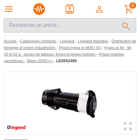
0
-
-
-
-
Accueil
Catalogues complets
Legrand
Legrand Industrie
Distribution de
-
-
l'énergie et prises industrielles
Prises hypra ip 66/67-55
Hypra ip 44 - tbt
-
16 et 32 a - socles de tableau, fiches et prises mobiles
Prises mobiles
-
-
caoutchouc
Blanc 20/50 v=
LEG052485