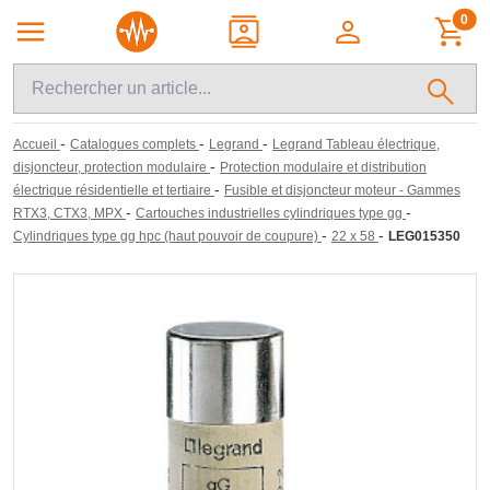
0
-
-
-
Accueil
Catalogues complets
Legrand
Legrand Tableau électrique,
-
disjoncteur, protection modulaire
Protection modulaire et distribution
-
électrique résidentielle et tertiaire
Fusible et disjoncteur moteur - Gammes
-
-
RTX3, CTX3, MPX
Cartouches industrielles cylindriques type gg
-
-
Cylindriques type gg hpc (haut pouvoir de coupure)
22 x 58
LEG015350