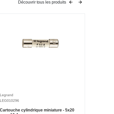
Découvrir tous les produits
Legrand
Legrand
LEG4067
LEG010296
Disjonct
Cartouche cylindrique miniature - 5x20
6kA cour