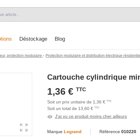
tions
Déstockage
Blog
-
eur, protection modulaire
Protection modulaire et distribution électrique résidentiel
Cartouche cylindrique min
1,36 €
TTC
Soit un prix unitaire de 1,36 €
TTC
Soit un total de 13,60 €
TTC
J'ai vu ce produit moins cher ailleurs
Marque
Legrand
Référence
010220