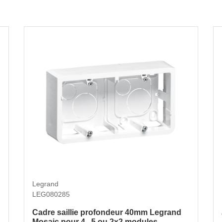
Legrand
LEG080285
Cadre saillie profondeur 40mm Legrand
Mosaic pour 4 , 5 ou 2x2 modules