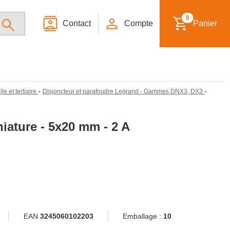
0
Contact
Compte
Panier
-
-
le et tertiaire
Disjoncteur et parafoudre Legrand - Gammes DNX3, DX3
iature - 5x20 mm - 2 A
EAN
3245060102203
Emballage :
10