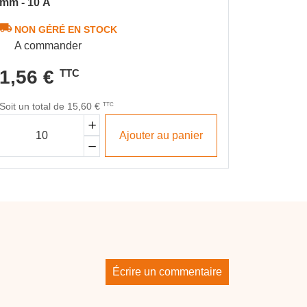
mm - 10 A
NON GÉRÉ EN STOCK
A commander
EN S
2 301 
1,56 €
TTC
7,30
Soit un total de 15,60 €
TTC
Ajouter au panier
Écrire un commentaire