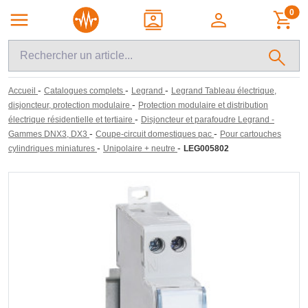
0
-
-
-
Accueil
Catalogues complets
Legrand
Legrand Tableau électrique,
-
disjoncteur, protection modulaire
Protection modulaire et distribution
-
électrique résidentielle et tertiaire
Disjoncteur et parafoudre Legrand -
-
-
Gammes DNX3, DX3
Coupe-circuit domestiques pac
Pour cartouches
-
-
cylindriques miniatures
Unipolaire + neutre
LEG005802