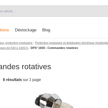
tions
Déstockage
Blog
-
eur, protection modulaire
Protection modulaire et distribution électrique résidentiel
-
ques de 630 à 1600 A
DPX³ 1600 - Commandes rotatives
ndes rotatives
6 résultats
sur 1 page