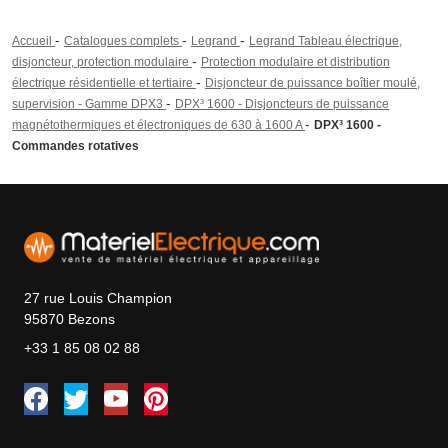
-
-
-
Accueil
Catalogues complets
Legrand
Legrand Tableau électrique,
-
disjoncteur, protection modulaire
Protection modulaire et distribution
-
électrique résidentielle et tertiaire
Disjoncteur de puissance boîtier moulé,
-
supervision - Gamme DPX3
DPX³ 1600 - Disjoncteurs de puissance
-
magnétothermiques et électroniques de 630 à 1600 A
DPX³ 1600 -
Commandes rotatives
27 rue Louis Champion
95870 Bezons
+33 1 85 08 02 88