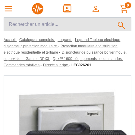
0
-
-
-
Accueil
Catalogues complets
Legrand
Legrand Tableau électrique,
-
disjoncteur, protection modulaire
Protection modulaire et distribution
-
électrique résidentielle et tertiaire
Disjoncteur de puissance boîtier moulé,
-
-
supervision - Gamme DPX3
Dpx™ 1600 - équipements et commandes
-
-
Commandes rotatives
Directe sur dpx
LEG026261