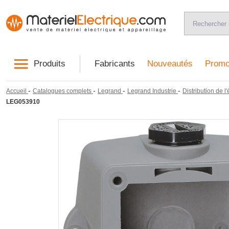
Produits
Fabricants
Nouveautés
Promo
-
-
-
-
Accueil
Catalogues complets
Legrand
Legrand Industrie
Distribution de l'
LEG053910