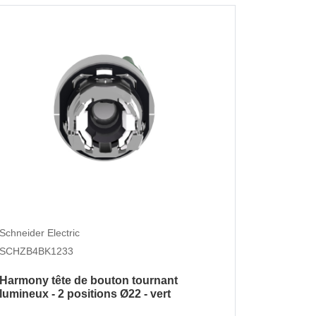
Schneider 
Schneider Electric
SCHZB4B
SCHZB4BK1233
Harmony 
Harmony tête de bouton tournant
lumineux
lumineux - 2 positions Ø22 - vert
OFFRE