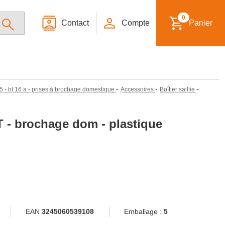
0
Contact
Compte
Panier
-
-
-
55 - bt 16 a - prises à brochage domestique
Accessoires
Boîtier saillie
+T - brochage dom - plastique
EAN
3245060539108
Emballage :
5