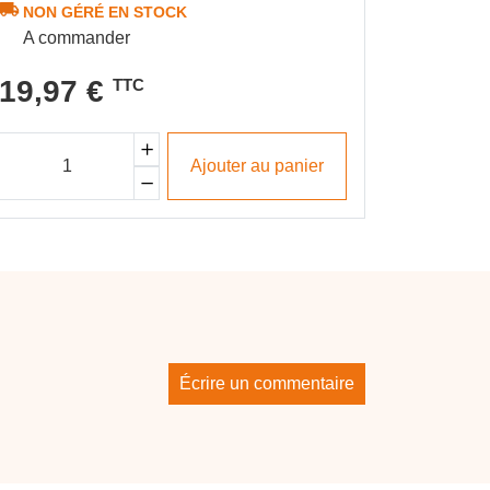
NON GÉRÉ EN STOCK
193 pr
A commander
15,46 €
T
19,97 €
TTC
9,90
Ajouter au panier
Écrire un commentaire