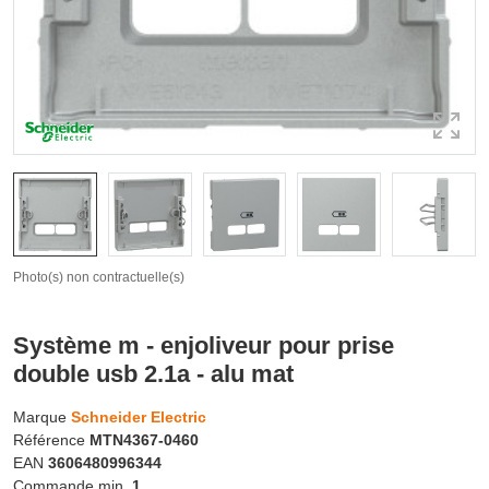
Photo(s) non contractuelle(s)
Système m - enjoliveur pour prise
double usb 2.1a - alu mat
Marque
Schneider Electric
Référence
MTN4367-0460
EAN
3606480996344
Commande min.
1