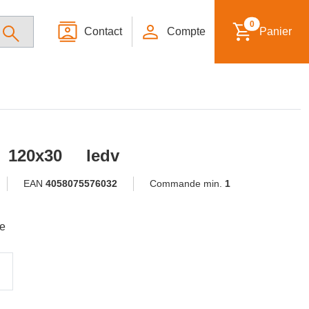
0
Contact
Compte
Panier
w 120x30 ledv
EAN
4058075576032
Commande min.
1
le