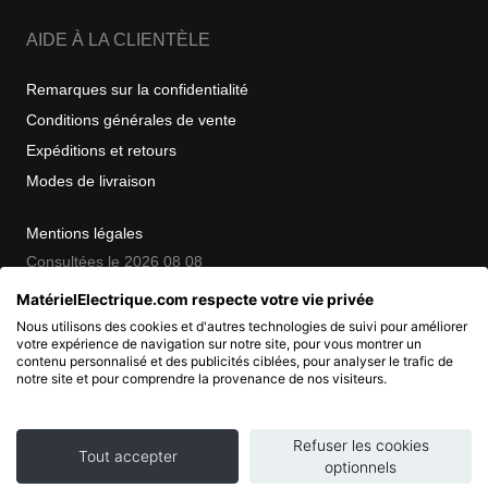
AIDE À LA CLIENTÈLE
Remarques sur la confidentialité
Conditions générales de vente
Expéditions et retours
Modes de livraison
Mentions légales
Consultées le 2026 08 08
MatérielElectrique.com respecte votre vie privée
Nous utilisons des cookies et d'autres technologies de suivi pour améliorer
COPYRIGHT
votre expérience de navigation sur notre site, pour vous montrer un
contenu personnalisé et des publicités ciblées, pour analyser le trafic de
notre site et pour comprendre la provenance de nos visiteurs.
© 2007 - 2026 Nimbanet
SAS au capital de 20 000 EUR
RCS Pontoise 484.801.741
Refuser les cookies
Tout accepter
optionnels