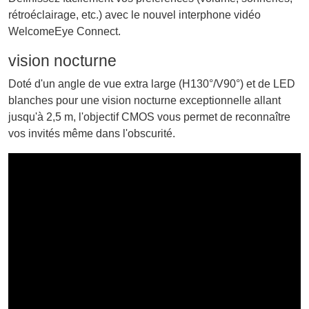
rétroéclairage, etc.) avec le nouvel interphone vidéo
WelcomeEye Connect.
vision nocturne
Doté d'un angle de vue extra large (H130°/V90°) et de LED
blanches pour une vision nocturne exceptionnelle allant
jusqu'à 2,5 m, l'objectif CMOS vous permet de reconnaître
vos invités même dans l'obscurité.