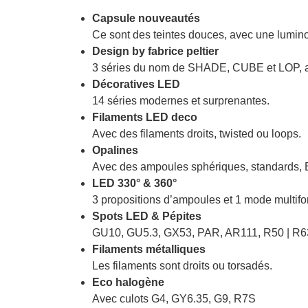
Capsule nouveautés
Ce sont des teintes douces, avec une lumino
Design by fabrice peltier
3 séries du nom de SHADE, CUBE et LOP, a
Décoratives LED
14 séries modernes et surprenantes.
Filaments LED deco
Avec des filaments droits, twisted ou loops.
Opalines
Avec des ampoules sphériques, standards, 
LED 330° & 360°
3 propositions d’ampoules et 1 mode multifo
Spots LED & Pépites
GU10, GU5.3, GX53, PAR, AR111, R50 | R63
Filaments métalliques
Les filaments sont droits ou torsadés.
Eco halogène
Avec culots G4, GY6.35, G9, R7S