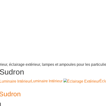
d Sudron
Luminaire Intérieur
Écl
 Sudron
n