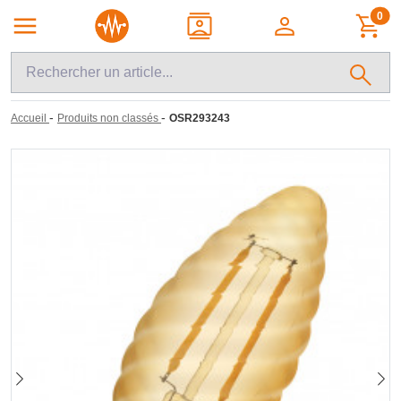
0
-
-
Accueil
Produits non classés
OSR293243