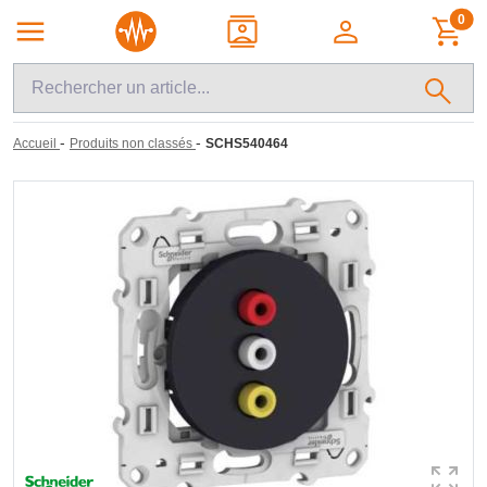
0
-
-
Accueil
Produits non classés
SCHS540464