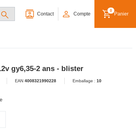
0
Contact
Compte
Panier
v gy6,35-2 ans - blister
EAN
4008321990228
Emballage :
10
le