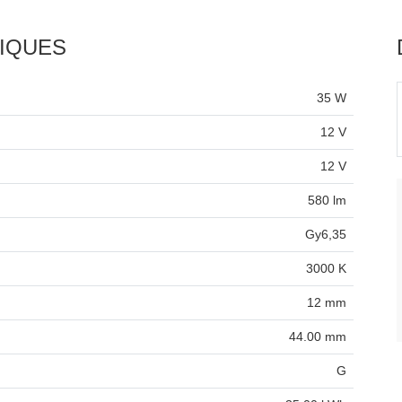
IQUES
35 W
12 V
12 V
580 lm
Gy6,35
3000 K
12 mm
44.00 mm
G