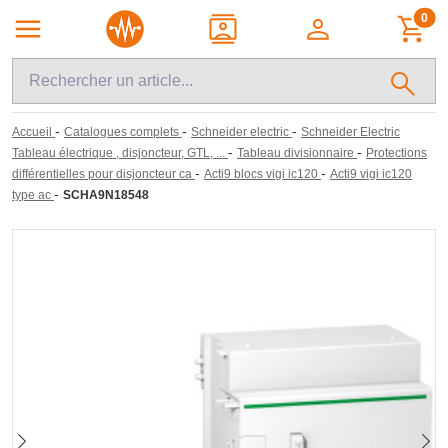
0
-
-
-
Accueil
Catalogues complets
Schneider electric
Schneider Electric
-
-
Tableau électrique , disjoncteur, GTL, ...
Tableau divisionnaire
Protections
-
-
différentielles pour disjoncteur ca
Acti9 blocs vigi ic120
Acti9 vigi ic120
-
type ac
SCHA9N18548