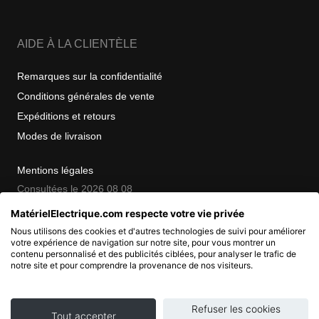
AIDE À LA CLIENTÈLE
Remarques sur la confidentialité
Conditions générales de vente
Expéditions et retours
Modes de livraison
Mentions légales
Consultées le 2026 08 08
MatérielElectrique.com respecte votre vie privée
Nous utilisons des cookies et d'autres technologies de suivi pour améliorer
COPYRIGHT
votre expérience de navigation sur notre site, pour vous montrer un
contenu personnalisé et des publicités ciblées, pour analyser le trafic de
notre site et pour comprendre la provenance de nos visiteurs.
© 2007 - 2026 Nimbanet
SAS au capital de 20 000 EUR
RCS Pontoise 484.801.741
Refuser les cookies
Tout accepter