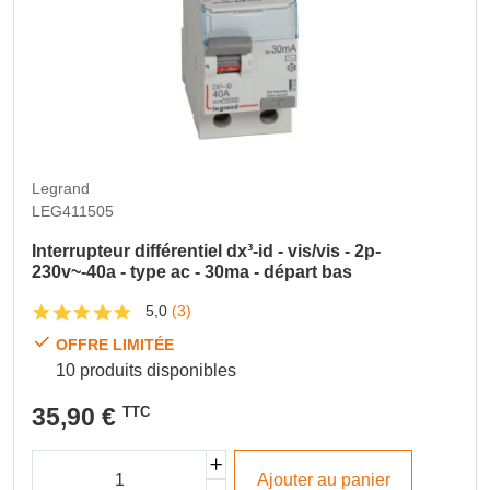
Legrand
LEG411505
Interrupteur différentiel dx³-id - vis/vis - 2p-
230v~-40a - type ac - 30ma - départ bas
5,0
(3)
OFFRE LIMITÉE
10 produits disponibles
35,90 €
TTC
Ajouter au panier