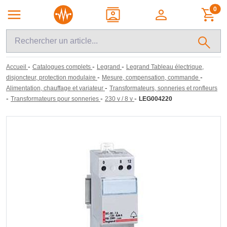
0
-
-
-
Accueil
Catalogues complets
Legrand
Legrand Tableau électrique,
-
-
disjoncteur, protection modulaire
Mesure, compensation, commande
-
Alimentation, chauffage et variateur
Transformateurs, sonneries et ronfleurs
-
-
-
Transformateurs pour sonneries
230 v / 8 v
LEG004220