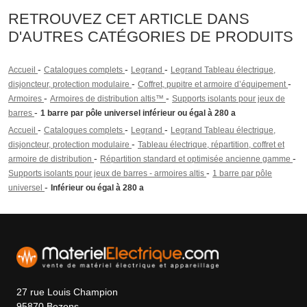
RETROUVEZ CET ARTICLE DANS
D'AUTRES CATÉGORIES DE PRODUITS
-
-
-
Accueil
Catalogues complets
Legrand
Legrand Tableau électrique,
-
-
disjoncteur, protection modulaire
Coffret, pupitre et armoire d’équipement
-
-
Armoires
Armoires de distribution altis™
Supports isolants pour jeux de
-
barres
1 barre par pôle universel inférieur ou égal à 280 a
-
-
-
Accueil
Catalogues complets
Legrand
Legrand Tableau électrique,
-
disjoncteur, protection modulaire
Tableau électrique, répartition, coffret et
-
-
armoire de distribution
Répartition standard et optimisée ancienne gamme
-
Supports isolants pour jeux de barres - armoires altis
1 barre par pôle
-
universel
Inférieur ou égal à 280 a
27 rue Louis Champion
95870 Bezons