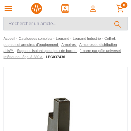
0
-
-
-
-
Accueil
Catalogues complets
Legrand
Legrand Industrie
Coffret,
-
-
pupitres et armoires d’équipement
Armoires
Armoires de distribution
-
-
altis™
Supports isolants pour jeux de barres
1 barre par pôle universel
-
inférieur ou égal à 280 a
LEG037436