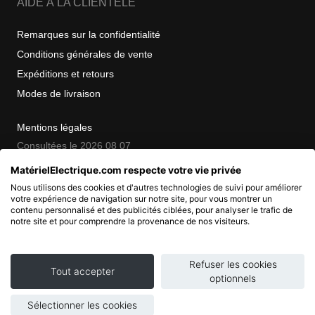
AIDE À LA CLIENTÈLE
Remarques sur la confidentialité
Conditions générales de vente
Expéditions et retours
Modes de livraison
Mentions légales
Consultées le 2026 08 07
MatérielElectrique.com respecte votre vie privée
Nous utilisons des cookies et d'autres technologies de suivi pour améliorer
COPYRIGHT
votre expérience de navigation sur notre site, pour vous montrer un
contenu personnalisé et des publicités ciblées, pour analyser le trafic de
notre site et pour comprendre la provenance de nos visiteurs.
© 2007 - 2026 Nimbanet
SAS au capital de 20 000 EUR
RCS Pontoise 484.801.741
Refuser les cookies
Tout accepter
optionnels
Sélectionner les cookies
Ajouter au panier