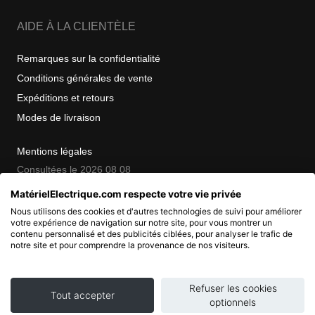
AIDE À LA CLIENTÈLE
Remarques sur la confidentialité
Conditions générales de vente
Expéditions et retours
Modes de livraison
Mentions légales
Consultées le 2026 08 08
MatérielElectrique.com respecte votre vie privée
Nous utilisons des cookies et d'autres technologies de suivi pour améliorer
COPYRIGHT
votre expérience de navigation sur notre site, pour vous montrer un
contenu personnalisé et des publicités ciblées, pour analyser le trafic de
notre site et pour comprendre la provenance de nos visiteurs.
© 2007 - 2026 Nimbanet
SAS au capital de 20 000 EUR
RCS Pontoise 484.801.741
Refuser les cookies
Tout accepter
optionnels