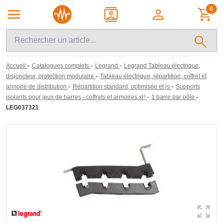
0
-
-
-
Accueil
Catalogues complets
Legrand
Legrand Tableau électrique,
-
disjoncteur, protection modulaire
Tableau électrique, répartition, coffret et
-
-
armoire de distribution
Répartition standard, optimisée et is
Supports
-
-
isolants pour jeux de barres - coffrets et armoires xl³
1 barre par pôle
LEG037321