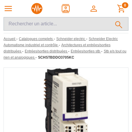
0
-
-
-
Accueil
Catalogues complets
Schneider electric
Schneider Electric
-
Automatisme industriel et contrôle
Architectures et entrées/sorties
-
-
-
distribuées
Entrées/sorties distribuées
Entrées/sorties stb
Stb e/s tout ou
-
rien et analogiques
SCHSTBDDO3705KC