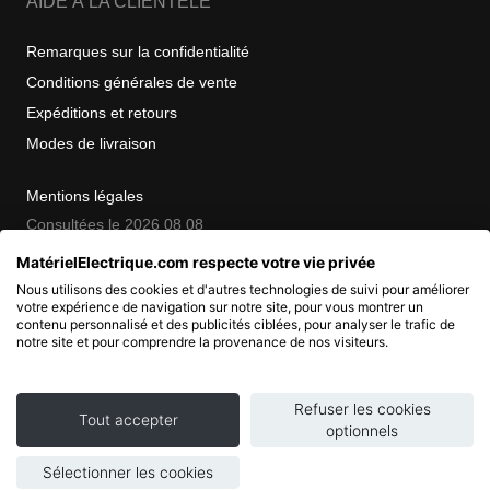
AIDE À LA CLIENTÈLE
Remarques sur la confidentialité
Conditions générales de vente
Expéditions et retours
Modes de livraison
Mentions légales
Consultées le 2026 08 08
MatérielElectrique.com respecte votre vie privée
Nous utilisons des cookies et d'autres technologies de suivi pour améliorer
COPYRIGHT
votre expérience de navigation sur notre site, pour vous montrer un
contenu personnalisé et des publicités ciblées, pour analyser le trafic de
notre site et pour comprendre la provenance de nos visiteurs.
© 2007 - 2026 Nimbanet
SAS au capital de 20 000 EUR
RCS Pontoise 484.801.741
Refuser les cookies
Tout accepter
optionnels
Sélectionner les cookies
Ajouter au panier