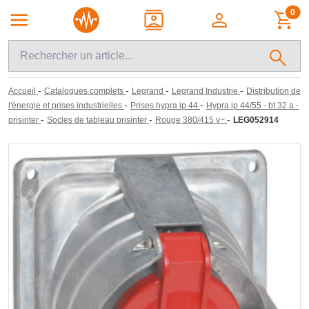
0
-
-
-
-
Accueil
Catalogues complets
Legrand
Legrand Industrie
Distribution de
-
-
l'énergie et prises industrielles
Prises hypra ip 44
Hypra ip 44/55 - bt 32 a -
-
-
-
prisinter
Socles de tableau prisinter
Rouge 380/415 v~
LEG052914