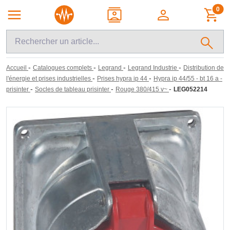
0
-
-
-
-
Accueil
Catalogues complets
Legrand
Legrand Industrie
Distribution de
-
-
l'énergie et prises industrielles
Prises hypra ip 44
Hypra ip 44/55 - bt 16 a -
-
-
-
prisinter
Socles de tableau prisinter
Rouge 380/415 v~
LEG052214