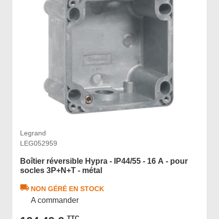
Legrand
LEG052959
Boîtier réversible Hypra - IP44/55 - 16 A - pour
socles 3P+N+T - métal
NON GÉRÉ EN STOCK
A commander
TTC