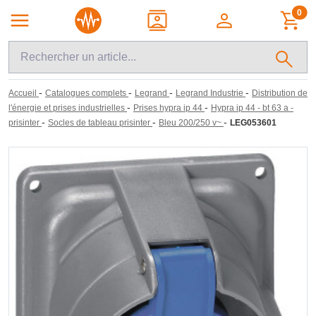
0
-
-
-
-
Accueil
Catalogues complets
Legrand
Legrand Industrie
Distribution de
-
-
l'énergie et prises industrielles
Prises hypra ip 44
Hypra ip 44 - bt 63 a -
-
-
-
prisinter
Socles de tableau prisinter
Bleu 200/250 v~
LEG053601