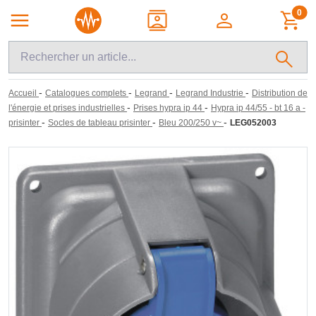
0
-
-
-
-
Accueil
Catalogues complets
Legrand
Legrand Industrie
Distribution de
-
-
l'énergie et prises industrielles
Prises hypra ip 44
Hypra ip 44/55 - bt 16 a -
-
-
-
prisinter
Socles de tableau prisinter
Bleu 200/250 v~
LEG052003