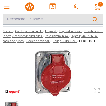
0
-
-
-
-
Accueil
Catalogues complets
Legrand
Legrand Industrie
Distribution de
-
-
l'énergie et prises industrielles
Prises hypra ip 44
Hypra ip 44 - bt 63 a -
-
-
-
socles de prises
Socles de tableau
Rouge 380/415 v~
LEG053833