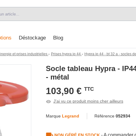
tions
Déstockage
Blog
-
-
énergie et prises industrielles
Prises hypra ip 44
Hypra ip 44 - bt 32 a - socles d
Socle tableau Hypra - IP44
- métal
103,90 €
TTC
J'ai vu ce produit moins cher ailleurs
Marque
Legrand
Référence
052934
- A commander c
NON GÉRÉ EN STOCK