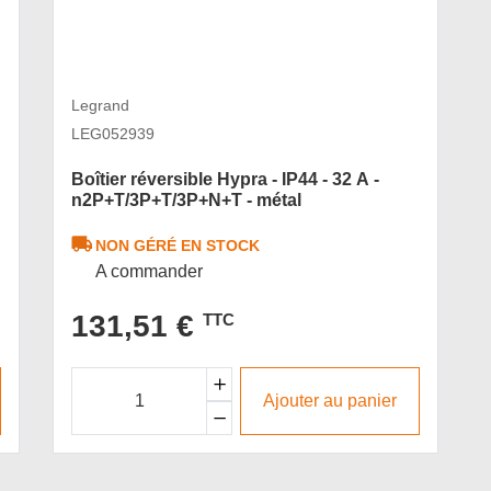
Legrand
LEG052939
Boîtier réversible Hypra - IP44 - 32 A -
n2P+T/3P+T/3P+N+T - métal
NON GÉRÉ EN STOCK
A commander
131,51 €
TTC
Ajouter au panier