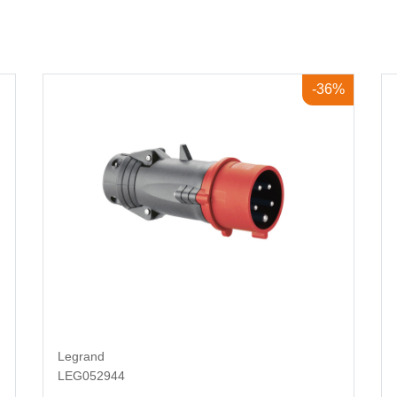
-36%
Legrand
LEG052944