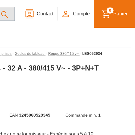
0
Contact
Compte
Panier
-
-
-
e prises
Socles de tableau
Rouge 380/415 v~
LEG052934
 - 32 A - 380/415 V~ - 3P+N+T
EAN
3245060529345
Commande min.
1
hez notre fournisseur - Expédié sous 5 à 10