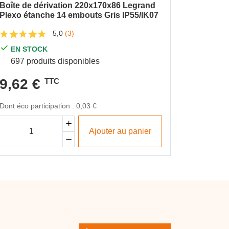
Boîte de dérivation 220x170x86 Legrand
Presse-é
Plexo étanche 14 embouts Gris IP55/IK07
RAL700
5,0
(3)
EN STOCK
RUPT
697 produits disponibles
A com
9,62 €
TTC
4,36 €
TTC
2,12
Dont éco participation : 0,03 €
Ajouter au panier