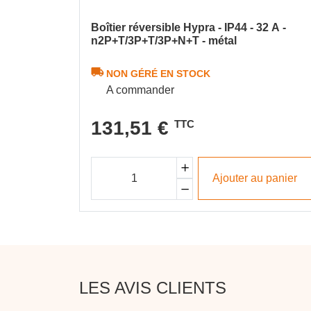
Boîtier réversible Hypra - IP44 - 32 A -
n2P+T/3P+T/3P+N+T - métal
NON GÉRÉ EN STOCK
A commander
131,51 €
TTC
Ajouter au panier
LES AVIS CLIENTS