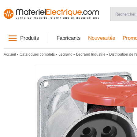
Produits
Fabricants
Nouveautés
Promo
-
-
-
-
Accueil
Catalogues complets
Legrand
Legrand Industrie
Distribution de l'