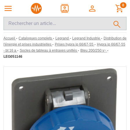
0
-
-
-
-
Accueil
Catalogues complets
Legrand
Legrand Industrie
Distribution de
-
-
l'énergie et prises industrielles
Prises hypra ip 66/67-55
Hypra ip 66/67-55
-
-
-
- bt 16 a
Socles de tableau à entraxes unifiés
Bleu 200/250 v~
LEG051146