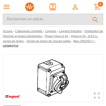
0
-
-
-
-
Accueil
Catalogues complets
Legrand
Legrand Industrie
Distribution de
-
-
l'énergie et prises industrielles
Prises hypra ip 44
Hypra ip 44 - bt 63 a -
-
-
-
socles de prises
Socles de prises de courant saillie
Bleu 200/250 v~
LEG053722