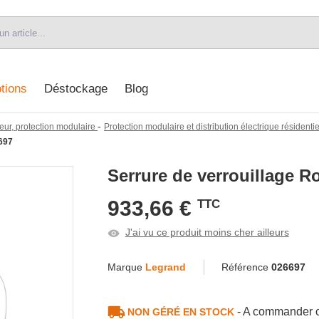
tions
Déstockage
Blog
-
eur, protection modulaire
Protection modulaire et distribution électrique résidentiel
697
Serrure de verrouillage R
933,66 €
TTC
J'ai vu ce produit moins cher ailleurs
Marque
Legrand
Référence
026697
- A commander c
NON GÉRÉ EN STOCK