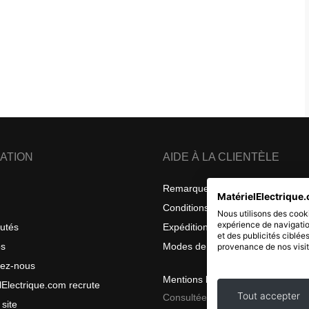
ATION
AIDE À LA CLIENTÈLE
Remarques sur la confidentialité
MatérielElectrique.
Conditions générales de vente
Nous utilisons des cooki
expérience de navigatio
utés
Expéditions et retours
et des publicités ciblée
os
Modes de livraison
provenance de nos visit
tez-nous
Mentions légales
lElectrique.com recrute
Tout accepter
Consultées le 2026 08 08
 site