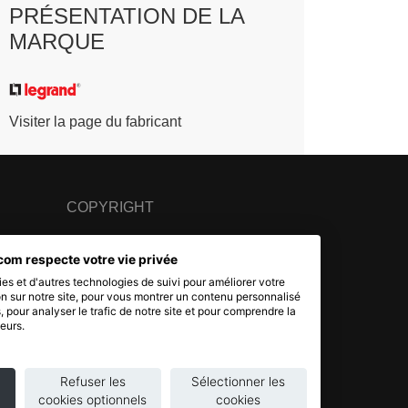
PRÉSENTATION DE LA
MARQUE
Visiter la page du fabricant
COPYRIGHT
© 2007 - 2026 Nimbanet
com respecte votre vie privée
SAS au capital de 20 000 EUR
es et d'autres technologies de suivi pour améliorer votre
RCS Pontoise 484.801.741
n sur notre site, pour vous montrer un contenu personnalisé
s, pour analyser le trafic de notre site et pour comprendre la
eurs.
Refuser les
Sélectionner les
cookies optionnels
cookies