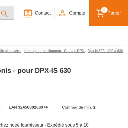
0
Contact
Compte
Panier
-
-
le et tertiaire
Interrupteur-sectionneur - Gamme DPX
Dpx-is 630 - 400 à 630
onis - pour DPX-IS 630
EAN
3245060266974
Commande min.
1
hez notre fournisseur - Expédié sous 5 à 10