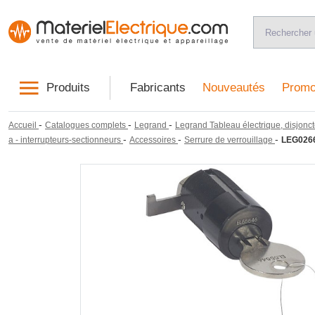
Produits
Fabricants
Nouveautés
Promo
-
-
-
Accueil
Catalogues complets
Legrand
Legrand Tableau électrique, disjonct
-
-
-
a - interrupteurs-sectionneurs
Accessoires
Serrure de verrouillage
LEG026