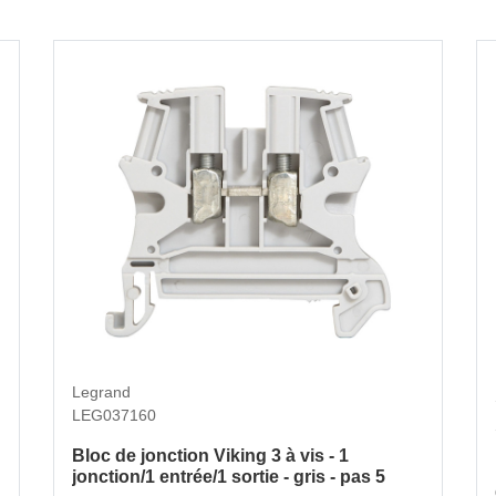
Legrand
LEG037160
Bloc de jonction Viking 3 à vis - 1
jonction/1 entrée/1 sortie - gris - pas 5