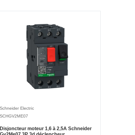
Legrand
Schneider Electric
LEG0371
SCHGV2ME07
Bloc de 
Disjoncteur moteur 1,6 à 2,5A Schneider
protectio
Gv2Me07 3P 3d déclencheur