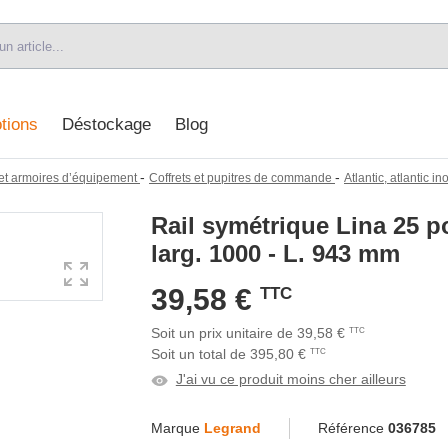
tions
Déstockage
Blog
-
-
s et armoires d’équipement
Coffrets et pupitres de commande
Atlantic, atlantic 
Rail symétrique Lina 25 po
larg. 1000 - L. 943 mm
39,58 €
TTC
Soit un prix unitaire de 39,58 €
TTC
Soit un total de 395,80 €
TTC
J'ai vu ce produit moins cher ailleurs
Marque
Legrand
Référence
036785