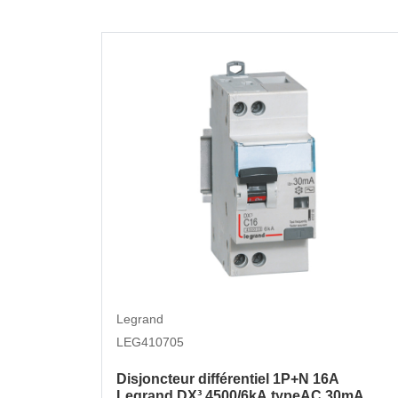
Legrand
LEG410705
Disjoncteur différentiel 1P+N 16A
Legrand DX³ 4500/6kA typeAC 30mA