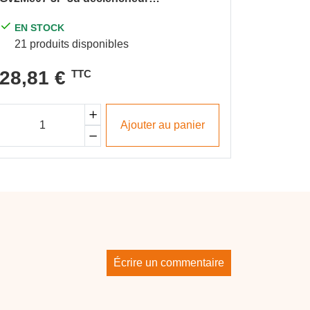
sym - pa
magnétothermique
EN STOCK
EN S
21 produits disponibles
160 pr
28,81 €
TTC
1,84
Ajouter au panier
Écrire un commentaire