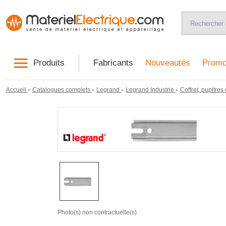
Produits
Fabricants
Nouveautés
Promo
-
-
-
-
Accueil
Catalogues complets
Legrand
Legrand Industrie
Coffret, pupitre
Photo(s) non contractuelle(s)