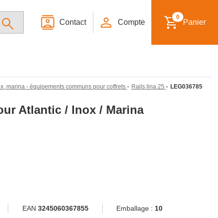
0
Contact
Compte
Panier
-
-
inox, marina - équipements communs pour coffrets
Rails lina 25
LEG036785
ur Atlantic / Inox / Marina
EAN
3245060367855
Emballage :
10