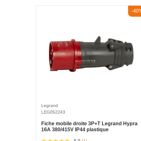
-40
Legrand
LEG052243
Fiche mobile droite 3P+T Legrand Hypra
16A 380/415V IP44 plastique
5,0
(1)