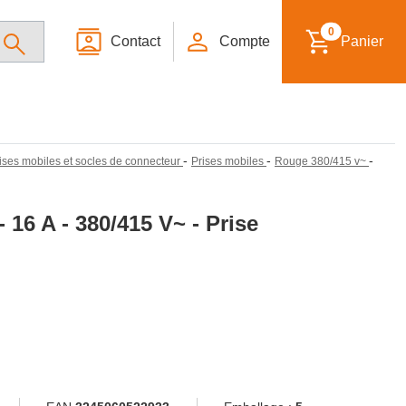
0
Contact
Compte
Panier
-
-
-
prises mobiles et socles de connecteur
Prises mobiles
Rouge 380/415 v~
 16 A - 380/415 V~ - Prise