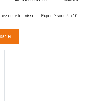
EAN
3245060522933
Emballage :
5
hez notre fournisseur - Expédié sous 5 à 10
 panier