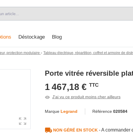
tions
Déstockage
Blog
-
eur, protection modulaire
Tableau électrique, répartition, coffret et armoire de dist
Porte vitrée réversible pl
1 467,18 €
TTC
J'ai vu ce produit moins cher ailleurs
Marque
Legrand
Référence
020584
- A commander c
NON GÉRÉ EN STOCK