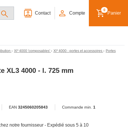
0
Contact
Compte
Panier
-
-
-
ribution
Xl³ 4000 'composables'
Xl³ 4000 - portes et accessoires
Portes
ate XL3 4000 - l. 725 mm
EAN
3245060205843
Commande min.
1
hez notre fournisseur - Expédié sous 5 à 10