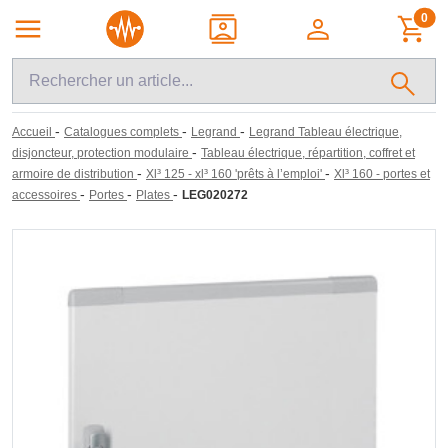
0
-
-
-
Accueil
Catalogues complets
Legrand
Legrand Tableau électrique,
-
disjoncteur, protection modulaire
Tableau électrique, répartition, coffret et
-
-
armoire de distribution
Xl³ 125 - xl³ 160 'prêts à l’emploi'
Xl³ 160 - portes et
-
-
-
accessoires
Portes
Plates
LEG020272